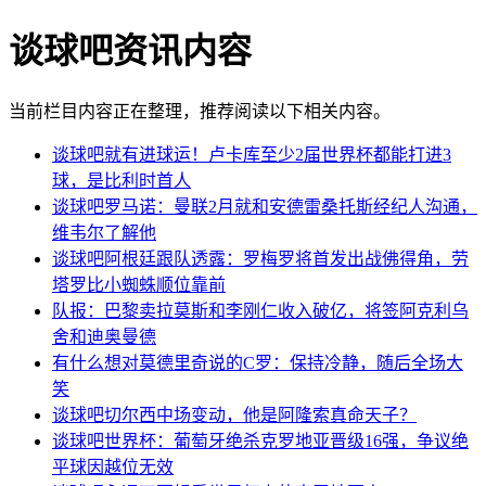
谈球吧资讯内容
当前栏目内容正在整理，推荐阅读以下相关内容。
谈球吧就有进球运！卢卡库至少2届世界杯都能打进3
球，是比利时首人
谈球吧罗马诺：曼联2月就和安德雷桑托斯经纪人沟通，
维韦尔了解他
谈球吧阿根廷跟队透露：罗梅罗将首发出战佛得角，劳
塔罗比小蜘蛛顺位靠前
队报：巴黎卖拉莫斯和李刚仁收入破亿，将签阿克利乌
舍和迪奥曼德
有什么想对莫德里奇说的C罗：保持冷静，随后全场大
笑
谈球吧切尔西中场变动，他是阿隆索真命天子？
谈球吧世界杯：葡萄牙绝杀克罗地亚晋级16强，争议绝
平球因越位无效