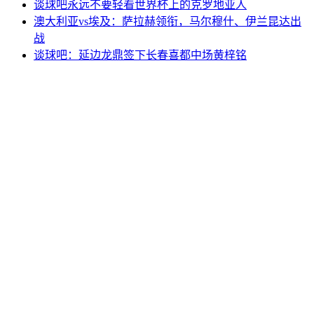
谈球吧永远不要轻看世界杯上的克罗地亚人
澳大利亚vs埃及：萨拉赫领衔，马尔穆什、伊兰昆达出
战
谈球吧：延边龙鼎签下长春喜都中场黄梓铭