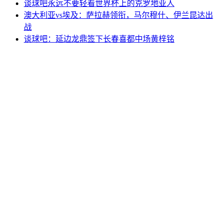
谈球吧永远不要轻看世界杯上的克罗地亚人
澳大利亚vs埃及：萨拉赫领衔，马尔穆什、伊兰昆达出
战
谈球吧：延边龙鼎签下长春喜都中场黄梓铭