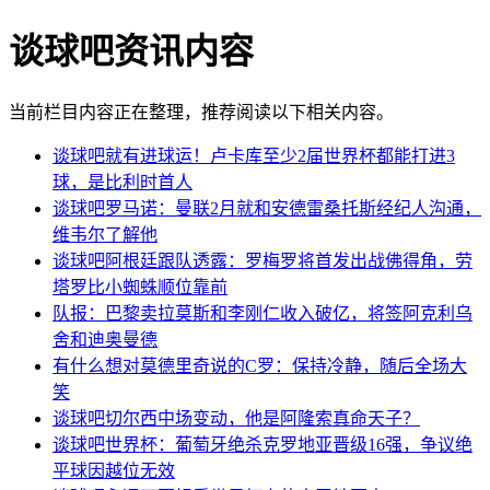
谈球吧资讯内容
当前栏目内容正在整理，推荐阅读以下相关内容。
谈球吧就有进球运！卢卡库至少2届世界杯都能打进3
球，是比利时首人
谈球吧罗马诺：曼联2月就和安德雷桑托斯经纪人沟通，
维韦尔了解他
谈球吧阿根廷跟队透露：罗梅罗将首发出战佛得角，劳
塔罗比小蜘蛛顺位靠前
队报：巴黎卖拉莫斯和李刚仁收入破亿，将签阿克利乌
舍和迪奥曼德
有什么想对莫德里奇说的C罗：保持冷静，随后全场大
笑
谈球吧切尔西中场变动，他是阿隆索真命天子？
谈球吧世界杯：葡萄牙绝杀克罗地亚晋级16强，争议绝
平球因越位无效