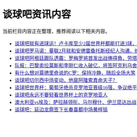
谈球吧资讯内容
当前栏目内容正在整理，推荐阅读以下相关内容。
谈球吧就有进球运！卢卡库至少2届世界杯都能打进3球
谈球吧罗马诺：曼联2月就和安德雷桑托斯经纪人沟通，
谈球吧阿根廷跟队透露：罗梅罗将首发出战佛得角，劳塔
队报：巴黎卖拉莫斯和李刚仁收入破亿，将签阿克利乌舍
有什么想对莫德里奇说的C罗：保持冷静，随后全场大笑
谈球吧切尔西中场变动，他是阿隆索真命天子？
谈球吧世界杯：葡萄牙绝杀克罗地亚晋级16强，争议绝
谈球吧永远不要轻看世界杯上的克罗地亚人
澳大利亚vs埃及：萨拉赫领衔，马尔穆什、伊兰昆达出战
谈球吧：延边龙鼎签下长春喜都中场黄梓铭