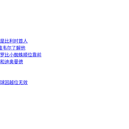
，是比利时首人
维韦尔了解他
罗比小蜘蛛顺位靠前
和迪奥曼德
平球因越位无效