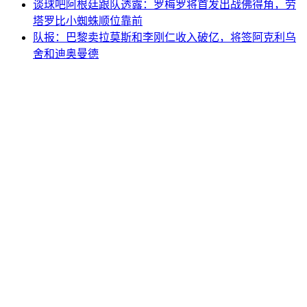
谈球吧阿根廷跟队透露：罗梅罗将首发出战佛得角，劳
塔罗比小蜘蛛顺位靠前
队报：巴黎卖拉莫斯和李刚仁收入破亿，将签阿克利乌
舍和迪奥曼德