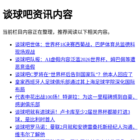
谈球吧资讯内容
当前栏目内容正在整理，推荐阅读以下相关内容。
谈球吧世体：世界杯18决赛西葡战，巴萨体育总监德科
现场观战
谈球吧队报：AI虚假内容泛滥2026世界杯，姆巴佩等遭
恶意造假
谈球吧C罗将在“世界杯后告别国家队”？他本人回应了
皇家西班牙人足球俱乐部通过其上海足球学院深化国际
布局
代表申花出战100场！特谢拉：为这一里程碑感到自豪，
感谢俱乐部
谈球吧就有进球运！卢卡库至少2届世界杯都能打进3
球，是比利时首人
谈球吧罗马诺：曼联2月就和安德雷桑托斯经纪人沟通，
维韦尔了解他