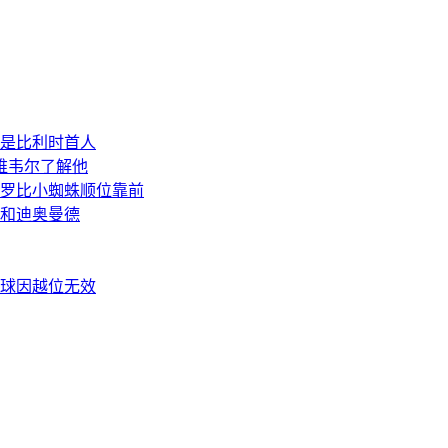
，是比利时首人
维韦尔了解他
罗比小蜘蛛顺位靠前
和迪奥曼德
平球因越位无效