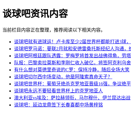
谈球吧资讯内容
当前栏目内容正在整理，推荐阅读以下相关内容。
谈球吧就有进球运！卢卡库至少2届世界杯都能打进3球
谈球吧罗马诺：曼联2月就和安德雷桑托斯经纪人沟通，
谈球吧阿根廷跟队透露：罗梅罗将首发出战佛得角，劳塔
队报：巴黎卖拉莫斯和李刚仁收入破亿，将签阿克利乌舍
有什么想对莫德里奇说的C罗：保持冷静，随后全场大笑
谈球吧切尔西中场变动，他是阿隆索真命天子？
谈球吧世界杯：葡萄牙绝杀克罗地亚晋级16强，争议绝
谈球吧永远不要轻看世界杯上的克罗地亚人
澳大利亚vs埃及：萨拉赫领衔，马尔穆什、伊兰昆达出战
谈球吧：延边龙鼎签下长春喜都中场黄梓铭