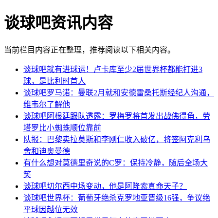
谈球吧资讯内容
当前栏目内容正在整理，推荐阅读以下相关内容。
谈球吧就有进球运！卢卡库至少2届世界杯都能打进3
球，是比利时首人
谈球吧罗马诺：曼联2月就和安德雷桑托斯经纪人沟通，
维韦尔了解他
谈球吧阿根廷跟队透露：罗梅罗将首发出战佛得角，劳
塔罗比小蜘蛛顺位靠前
队报：巴黎卖拉莫斯和李刚仁收入破亿，将签阿克利乌
舍和迪奥曼德
有什么想对莫德里奇说的C罗：保持冷静，随后全场大
笑
谈球吧切尔西中场变动，他是阿隆索真命天子？
谈球吧世界杯：葡萄牙绝杀克罗地亚晋级16强，争议绝
平球因越位无效