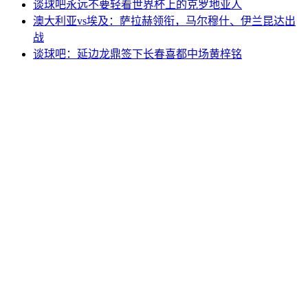
谈球吧永远不要轻看世界杯上的克罗地亚人
澳大利亚vs埃及：萨拉赫领衔，马尔穆什、伊兰昆达出
战
谈球吧：延边龙鼎签下长春喜都中场黄梓铭